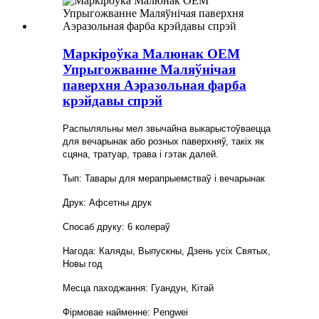
Маркіроўка Малюнак OEM
Упрыгожванне Маляўнічая
паверхня Аэразольная фарба
крэйдавы спрэй
Распыляльны мел звычайна выкарыстоўваецца
для вечарынак або розных паверхняў, такіх як
сцяна, тратуар, трава і гэтак далей.
Тып: Тавары для мерапрыемстваў і вечарынак
Друк: Афсетны друк
Спосаб друку: 6 колераў
Нагода: Каляды, Выпускны, Дзень усіх Святых,
Новы год
Месца паходжання: Гуандун, Кітай
Фірмовае найменне: Pengwei