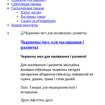
Святочныя тавары
Гаспадарчыя тавары
Хатні догляд
Раслінны дэкор
Сыход за аўтамабілем
Іншыя прадукты
Чырвоны мел для малявання і
разметкі
Чырвоны мел для малявання і разметкі
Для малявання і разметкі звычайна
выкарыстоўваецца чырвоны мел
для
вечарынак або
разнастайнасць паверхняў
як
сцяна, дошка, трава і гэтак далей.
Тып
Тавары для мерапрыемстваў і
:
вечарынак
Друк
Афсетны друк
: