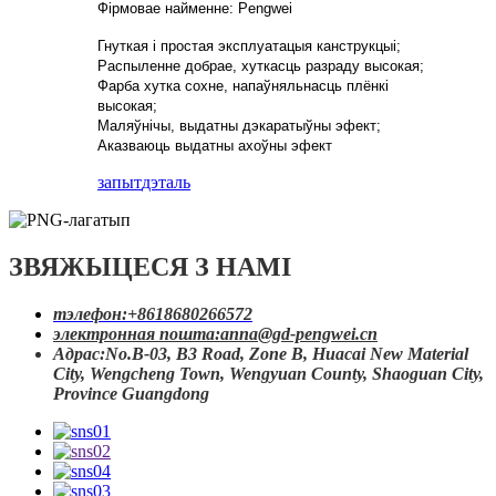
Фірмовае найменне: Pengwei
Гнуткая і простая эксплуатацыя канструкцыі;
Распыленне добрае, хуткасць разраду высокая;
Фарба хутка сохне, напаўняльнасць плёнкі
высокая;
Маляўнічы, выдатны дэкаратыўны эфект;
Аказваюць выдатны ахоўны эфект
запыт
дэталь
ЗВЯЖЫЦЕСЯ З НАМІ
тэлефон:
+8618680266572
электронная пошта:
anna@gd-pengwei.cn
Адрас:
No.B-03, B3 Road, Zone B, Huacai New Material
City, Wengcheng Town, Wengyuan County, Shaoguan City,
Province Guangdong