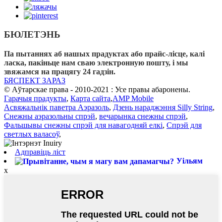
БЮЛЕТЭНЬ
Па пытаннях аб нашых прадуктах або прайс-лісце, калі
ласка, пакіньце нам сваю электронную пошту, і мы
звяжамся на працягу 24 гадзін.
БЯСПЕКТ ЗАРАЗ
© Аўтарскае права - 2010-2021 : Усе правы абаронены.
Гарачыя прадукты
,
Карта сайта
,
AMP Mobile
Асвяжальнік паветра Аэразоль
,
Дзень нараджэння Silly String
,
Снежны аэразольны спрэй
,
вечарынка снежны спрэй
,
Фальшывы снежны спрэй для навагодняй елкі
,
Спрэй для
светлых валасоў
,
Адправіць ліст
Уільям
x