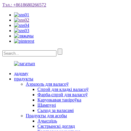
Тэл.: +8618680266572
дадому
прадукты
Аэразоль для валасоў
Спрэй для кладкі валасоў
Фарба-спрэй для валасоў
Карункавая таніроўка
Шампуні
Сыход за валасамі
Прадукты для асобы
Ачысціць
Сястрынскі догляд