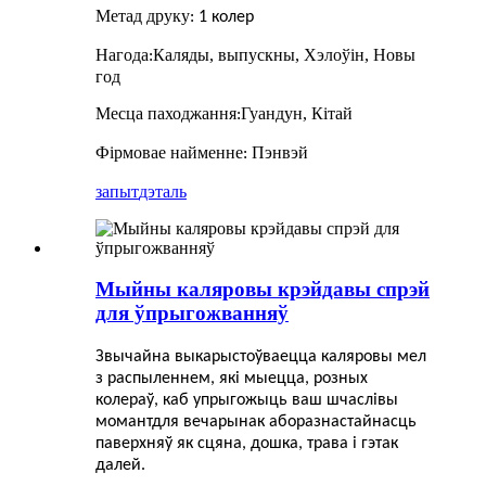
Метад друку
:
1 колер
Нагода
Каляды, выпускны, Хэлоўін, Новы
:
год
Месца паходжання
Гуандун, Кітай
:
Фірмовае найменне
Пэнвэй
:
запыт
дэталь
Мыйны каляровы крэйдавы спрэй
для ўпрыгожванняў
Звычайна выкарыстоўваецца каляровы мел
з распыленнем, які мыецца, розных
колераў, каб упрыгожыць ваш шчаслівы
момант
для вечарынак або
разнастайнасць
паверхняў
як сцяна, дошка, трава і гэтак
далей.