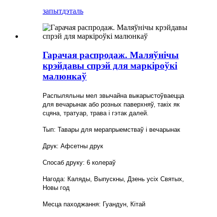
запыт
дэталь
Гарачая распродаж. Маляўнічы
крэйдавы спрэй для маркіроўкі
малюнкаў
Распыляльны мел звычайна выкарыстоўваецца
для вечарынак або розных паверхняў, такіх як
сцяна, тратуар, трава і гэтак далей.
Тып: Тавары для мерапрыемстваў і вечарынак
Друк: Афсетны друк
Спосаб друку: 6 колераў
Нагода: Каляды, Выпускны, Дзень усіх Святых,
Новы год
Месца паходжання: Гуандун, Кітай