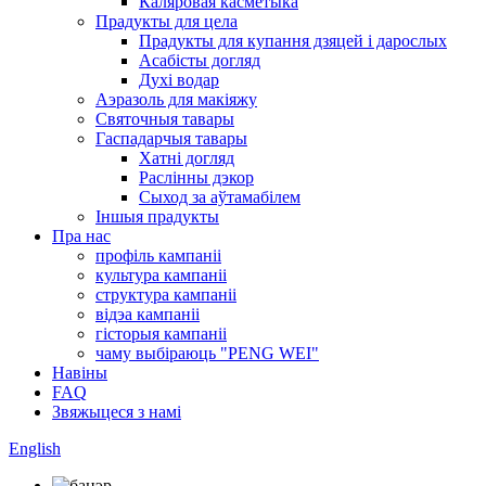
Каляровая касметыка
Прадукты для цела
Прадукты для купання дзяцей і дарослых
Асабісты догляд
Духі водар
Аэразоль для макіяжу
Святочныя тавары
Гаспадарчыя тавары
Хатні догляд
Раслінны дэкор
Сыход за аўтамабілем
Іншыя прадукты
Пра нас
профіль кампаніі
культура кампаніі
структура кампаніі
відэа кампаніі
гісторыя кампаніі
чаму выбіраюць "PENG WEI"
Навіны
FAQ
Звяжыцеся з намі
English