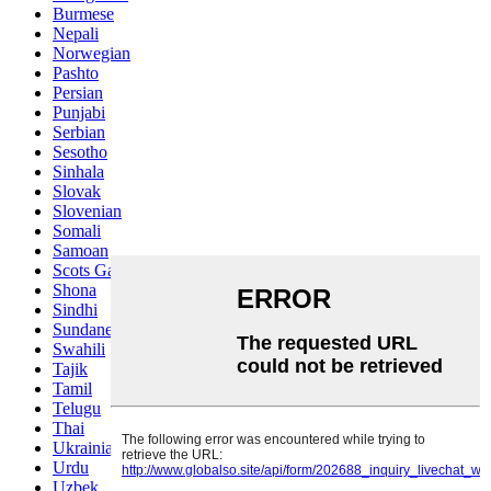
Burmese
Nepali
Norwegian
Pashto
Persian
Punjabi
Serbian
Sesotho
Sinhala
Slovak
Slovenian
Somali
Samoan
Scots Gaelic
Shona
Sindhi
Sundanese
Swahili
Tajik
Tamil
Telugu
Thai
Ukrainian
Urdu
Uzbek