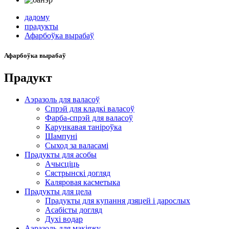
дадому
прадукты
Афарбоўка вырабаў
Афарбоўка вырабаў
Прадукт
Аэразоль для валасоў
Спрэй для кладкі валасоў
Фарба-спрэй для валасоў
Карункавая таніроўка
Шампуні
Сыход за валасамі
Прадукты для асобы
Ачысціць
Сястрынскі догляд
Каляровая касметыка
Прадукты для цела
Прадукты для купання дзяцей і дарослых
Асабісты догляд
Духі водар
Аэразоль для макіяжу