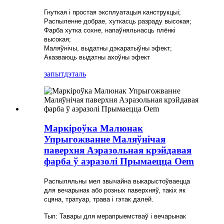
Гнуткая і простая эксплуатацыя канструкцыі;
Распыленне добрае, хуткасць разраду высокая;
Фарба хутка сохне, напаўняльнасць плёнкі
высокая;
Маляўнічы, выдатны дэкаратыўны эфект;
Аказваюць выдатны ахоўны эфект
запыт
дэталь
Маркіроўка Малюнак
Упрыгожванне Маляўнічая
паверхня Аэразольная крэйдавая
фарба ў аэразолі Прымаецца Oem
Распыляльны мел звычайна выкарыстоўваецца
для вечарынак або розных паверхняў, такіх як
сцяна, тратуар, трава і гэтак далей.
Тып: Тавары для мерапрыемстваў і вечарынак