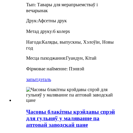
Тып
Тавары для мерапрыемстваў і
:
вечарынак
Друк
Афсетны друк
:
Метад друку
6 колер
:
s
Нагода
Каляды, выпускны, Хэлоўін, Новы
:
год
Месца паходжання
Гуандун, Кітай
:
Фірмовае найменне
Пэнвэй
:
запыт
дэталь
Часовы блакітны крэйдавы спрэй
для гульняў у маляванне па
аптовай заводскай цане