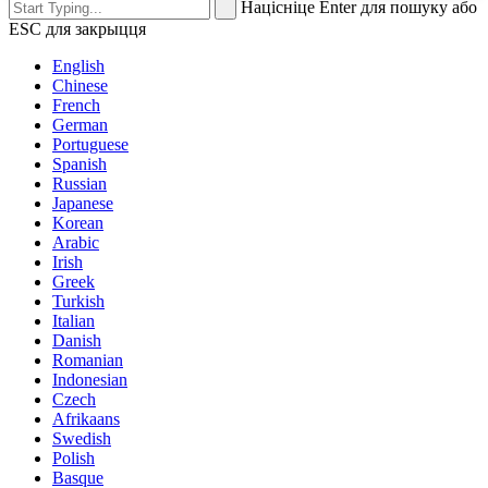
Націсніце Enter для пошуку або
ESC для закрыцця
English
Chinese
French
German
Portuguese
Spanish
Russian
Japanese
Korean
Arabic
Irish
Greek
Turkish
Italian
Danish
Romanian
Indonesian
Czech
Afrikaans
Swedish
Polish
Basque