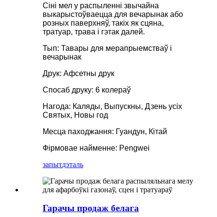
Сіні мел у распыленні звычайна
выкарыстоўваецца для вечарынак або
розных паверхняў, такіх як сцяна,
тратуар, трава і гэтак далей.
Тып: Тавары для мерапрыемстваў і
вечарынак
Друк: Афсетны друк
Спосаб друку: 6 колераў
Нагода: Каляды, Выпускны, Дзень усіх
Святых, Новы год
Месца паходжання: Гуандун, Кітай
Фірмовае найменне: Pengwei
запыт
дэталь
Гарачы продаж белага