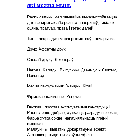
які можна мыць
Распыляльны мел звычайна выкарыстоўваецца
для вечарынак або розных паверхняў, такіх як
сцяна, тратуар, трава і гэтак далей.
Тып: Тавары для мерапрыемстваў і вечарынак
Друк: Афсетны друк
Спосаб друку: 6 колераў
Нагода: Каляды, Выпускны, Дзень усіх Святых,
Новы год
Месца паходжання: Гуандун, Кітай
Фірмовае найменне: Pengwei
Гнуткая і простая эксплуатацыя канструкцыі;
Распыленне добрае, хуткасць разраду высокая;
Фарба хутка сохне, напаўняльнасць плёнкі
высокая;
Маляўнічы, выдатны дэкаратыўны эфект;
Аказваюць выдатны ахоўны эфект