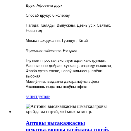
Друк: Афсетны друк
Спосаб друку: 6 колераў
Нагода: Каляды, Выпускны, Дзень усіх Святых,
Новы год
Месца паходжання: Гуандун, Кітай
Фірмовае найменне: Pengwei
Гнуткая і простая эксплуатацыя канструкцыі;
Распыленне добрае, хуткасць разраду высокая;
Фарба хутка сохне, напаўняльнасць плёнкі
высокая;
Маляўнічы, выдатны дэкаратыўны эфект;
Аказваюць выдатны ахоўны эфект
запыт
дэталь
Аптовы высакаякасны
шматкаляровы крэйдавы спрэй,