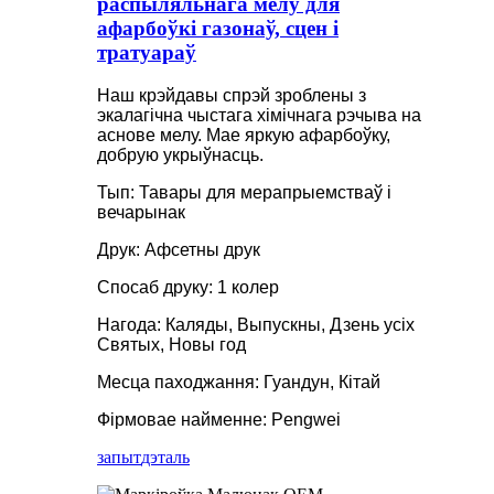
распыляльнага мелу для
афарбоўкі газонаў, сцен і
тратуараў
Наш крэйдавы спрэй зроблены з
экалагічна чыстага хімічнага рэчыва на
аснове мелу. Мае яркую афарбоўку,
добрую укрыўнасць.
Тып: Тавары для мерапрыемстваў і
вечарынак
Друк: Афсетны друк
Спосаб друку: 1 колер
Нагода: Каляды, Выпускны, Дзень усіх
Святых, Новы год
Месца паходжання: Гуандун, Кітай
Фірмовае найменне: Pengwei
запыт
дэталь