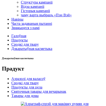
Структура кампаніі
Відэа кампаніі
Гісторыя кампаніі
чаму варта выбраць «Пэн Вэй»
Навіны
Часта задаваныя пытанні
Звяжыцеся з намі
Галоўная
Прадукты
Сродкі для твару
Дэкаратыўная касметыка
Дэкаратыўная касметыка
Прадукт
Аэразолі для валасоў
Сродкі для твару
Прадукты для цела
Святочныя тавары для вечарынак
Тавары для дома