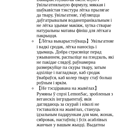
ўвільгатняльную формулу, мяккая і
шаўкавістая тэкстура лёгка прылягае
да твару, ўвільгатняе, з'яўляецца
даўгатрывалым воданепранікальным і
не лёгка здымае макіяж, хутка стварае
натуральны матавы фініш для лёгкага
пакрыцця.
【Лёгка выкарыстоўваць】Увільгатняе
і вадкі сродак, лёгка наносіць і
здымаць. Добра страсяніце перад
ужываннем, распыліце на пэндзаль, які
не пакідае слядоў, раўнамерна
размеркуйце па скуры твару, затым
адхіліце і пагладзьце, каб сродак
ўвабраўся, каб колер твару стаў больш
роўным і яркім.
【Не тэсціравана на жывёлах】
Румяны ў спрэі LemonSac, зробленыя з
веганскіх інгрэдыентаў, якія
даглядаюць за скурай і ніколі не
тэставаліся на жывёлах, стануць
ідэальным падарункам для мам, жонак,
сябровак, настаўніц і ўсіх асаблівых
жанчын у вашым жыцці. Выдатны