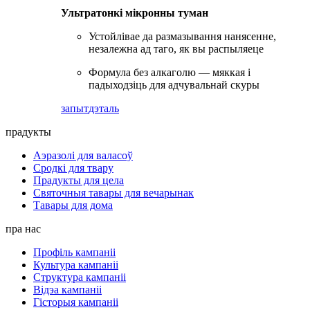
Ультратонкі мікронны туман
Устойлівае да размазывання нанясенне,
незалежна ад таго, як вы распыляеце
Формула без алкаголю — мяккая і
падыходзіць для адчувальнай скуры
запыт
дэталь
прадукты
Аэразолі для валасоў
Сродкі для твару
Прадукты для цела
Святочныя тавары для вечарынак
Тавары для дома
пра нас
Профіль кампаніі
Культура кампаніі
Структура кампаніі
Відэа кампаніі
Гісторыя кампаніі