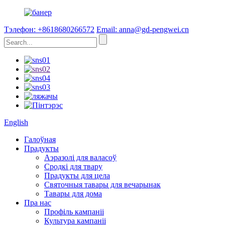
Тэлефон: +8618680266572
Email: anna@gd-pengwei.cn
English
Галоўная
Прадукты
Аэразолі для валасоў
Сродкі для твару
Прадукты для цела
Святочныя тавары для вечарынак
Тавары для дома
Пра нас
Профіль кампаніі
Культура кампаніі