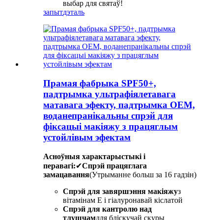
выбар для святаў!
запыт
дэталь
Прамая фабрыка SPF50+,
падтрымка ультрафіялетавага
матавага эфекту, падтрымка OEM,
воданепранікальны спрэй для
фіксацыі макіяжу з працяглым
устойлівым эфектам
Асноўныя характарыстыкі і
перавагі:
✔
Спрэй працяглага
замацавання
(Утрыманне больш за 16 гадзін)
Спрэй для завяршэння макіяжу
з
вітамінам Е і гіалуронавай кіслатой
Спрэй для кантролю над
тлушчам
для бліскучай скуры