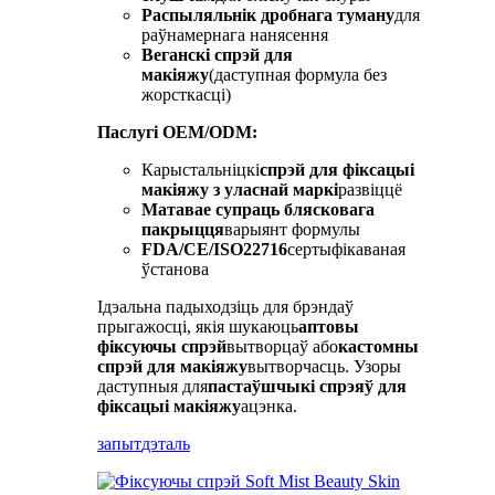
Распыляльнік дробнага туману
для
раўнамернага нанясення
Веганскі спрэй для
макіяжу
(даступная формула без
жорсткасці)
Паслугі OEM/ODM:
Карыстальніцкі
спрэй для фіксацыі
макіяжу з уласнай маркі
развіццё
Матавае супраць блясковага
пакрыцця
варыянт формулы
FDA/CE/ISO22716
сертыфікаваная
ўстанова
Ідэальна падыходзіць для брэндаў
прыгажосці, якія шукаюць
аптовы
фіксуючы спрэй
вытворцаў або
кастомны
спрэй для макіяжу
вытворчасць. Узоры
даступныя для
пастаўшчыкі спрэяў для
фіксацыі макіяжу
ацэнка.
запыт
дэталь