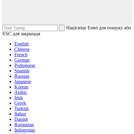
Націсніце Enter для пошуку або
ESC для закрыцця
English
Chinese
French
German
Portuguese
Spanish
Russian
Japanese
Korean
Arabic
Irish
Greek
Turkish
Italian
Danish
Romanian
Indonesian