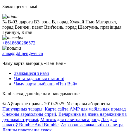
Звяжыцеся з намі
№ B-03, дарога B3, зона B, горад Хуакай Нью Матэрыял,
горад Вэнчэн, павет Вэн'юань, горад Шаогуань, правінцыя
Гуандун, Кітай
+8618680266572
anna@gd-pengwei.cn
Чаму варта выбраць «Пэн Вэй»
Звяжыцеся з намі
Часта задаваныя пытанні
Чаму варта выбраць «Пэн Вэй»
Калі ласка, дашліце нам паведамленне
© Аўтарскае права - 2010-2025: Усе правы абаронены.
Папулярныя тавары
,
Карта сайта
,
AMP для мабільных прылад
Снежны аэразольны спрэй
,
Вечарынка на дзень нараджэння з
дурнымі струнамі
,
Мішэнь для паветранага рогу
,
Лак для
валасоў Bumble And Bumble
,
Аэразоль асвяжальніка паветра
,
Лепшы паветраны гудок
,