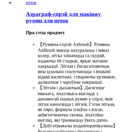
Аэраграф-спрэй для макіяжу
румян для шчок
Пра гэты прадмет
【Румяны-спрэй Airbrush】Румяны
AirBrush маюць натуральны і мяккі
колер, лёгка зліваюцца са скурай,
надаючы ёй гладкае, яркае матавае
пакрыццё. Лёгкія і ўвільгатняючыя,
яны ідэальна спалучаюцца з іншымі
відамі касметыкі, ствараючы крэмавае,
далікатнае і чароўнае пакрыццё.
【Лёгкія і дыхаючыя】Дасягніце
мяккага, зіхатлівага выгляду з
дапамогай нашых румян у спрэі, якія
лёгка наносяцца і лёгкія. Гэтая лёгкая,
як пяро, формула плаўна слізгае,
забяспечваючы свежы, зіхатлівы
выгляд, які трымаецца ўвесь дзень.
【Доўгатрывалы воданепранікальны】
Выкарыстоўваючы бяспечную і