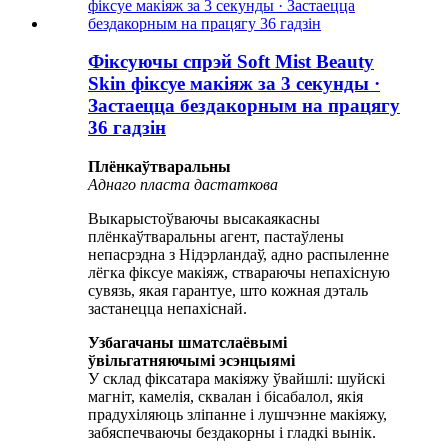
Фіксуючы спрэй Soft Mist Beauty
Skin фіксуе макіяж за 3 секунды ·
Застаецца бездакорным на працягу
36 гадзін
Плёнкаўтваральны
Аднаго пласта дастаткова
Выкарыстоўваючы высакаякасны
плёнкаўтваральны агент, пастаўлены
непасрэдна з Нідэрландаў, адно распыленне
лёгка фіксуе макіяж, ствараючы непахісную
сувязь, якая гарантуе, што кожная дэталь
застанецца непахіснай.
Узбагачаны шматслаёвымі
ўвільгатняючымі эсэнцыямі
У склад фіксатара макіяжу ўвайшлі: шуйскі
магніт, камелія, сквалан і бісабалол, якія
прадухіляюць зліпанне і лушчэнне макіяжу,
забяспечваючы бездакорны і гладкі вынік.