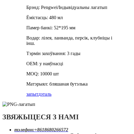
Брэнд: Pengwei/Індывідуальны лагатып
Ёмістасць: 480 мл
Памер банкі: 52*195 мм
Водар: лілея, ланванда, персік, клубніцы і
інш.
Тэрмін захоўвання: 3 гады
OEM: у наяўнасці
MOQ: 10000 шт
Матэрыял: бляшаная бутэлька
запыт
дэталь
ЗВЯЖЫЦЕСЯ З НАМІ
тэлефон:
+8618680266572