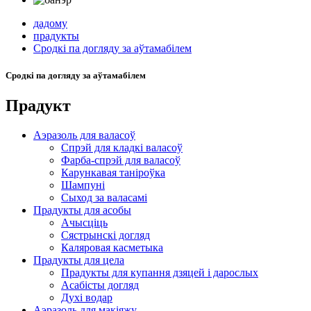
дадому
прадукты
Сродкі па догляду за аўтамабілем
Сродкі па догляду за аўтамабілем
Прадукт
Аэразоль для валасоў
Спрэй для кладкі валасоў
Фарба-спрэй для валасоў
Карункавая таніроўка
Шампуні
Сыход за валасамі
Прадукты для асобы
Ачысціць
Сястрынскі догляд
Каляровая касметыка
Прадукты для цела
Прадукты для купання дзяцей і дарослых
Асабісты догляд
Духі водар
Аэразоль для макіяжу