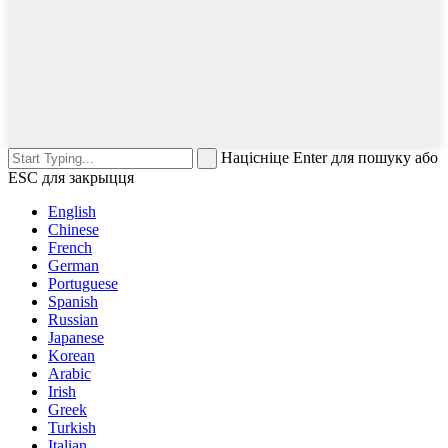
Націсніце Enter для пошуку або
ESC для закрыцця
English
Chinese
French
German
Portuguese
Spanish
Russian
Japanese
Korean
Arabic
Irish
Greek
Turkish
Italian