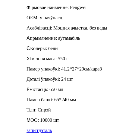
Фірмовае найменне: Pengwei
OEM: у наяўнасці
Асаблівасці: Моцная ачыстка, без вады
A
прымяненне: аўтамабіль
C
Колеры: белы
Хімічная маса: 550 г
Памер упакоўкі: 41,2*27*29см/караб
Дэталі ўпакоўкі: 24 шт
Ёмістасць: 650 мл
Памер банкі: 65*240 мм
Тып: Спрэй
M
OQ: 10000 шт
запыт
дэталь