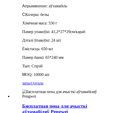
A
прымяненне: аўтамабіль
C
Колеры: белы
Хімічная маса: 550 г
Памер упакоўкі: 41,2*27*29см/караб
Дэталі ўпакоўкі: 24 шт
Ёмістасць: 650 мл
Памер банкі: 65*240 мм
Тып: Спрэй
M
OQ: 10000 шт
запыт
дэталь
Бясплатная пена для ачысткі
аўтамабіляў Pengwei