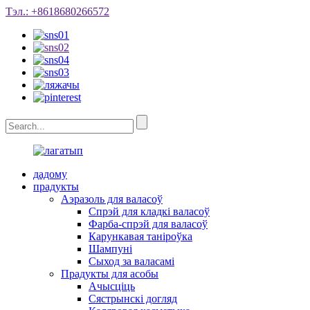
Тэл.: +8618680266572
дадому
прадукты
Аэразоль для валасоў
Спрэй для кладкі валасоў
Фарба-спрэй для валасоў
Карункавая таніроўка
Шампуні
Сыход за валасамі
Прадукты для асобы
Ачысціць
Сястрынскі догляд