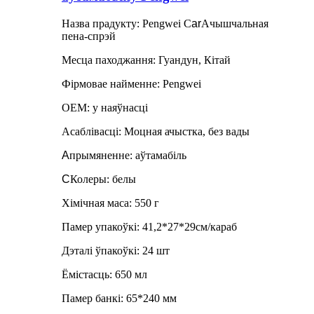
Назва прадукту: Pengwei C
ar
Ачышчальная
пена-спрэй
Месца паходжання: Гуандун, Кітай
Фірмовае найменне: Pengwei
OEM: у наяўнасці
Асаблівасці: Моцная ачыстка, без вады
A
прымяненне: аўтамабіль
C
Колеры: белы
Хімічная маса: 550 г
Памер упакоўкі: 41,2*27*29см/караб
Дэталі ўпакоўкі: 24 шт
Ёмістасць: 650 мл
Памер банкі: 65*240 мм