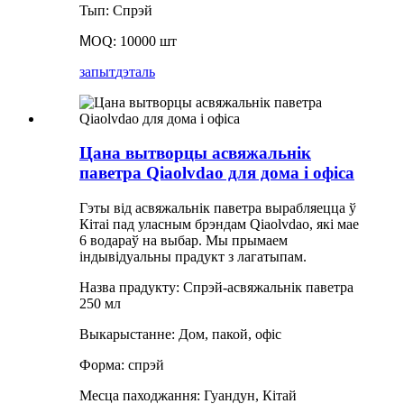
Тып: Спрэй
M
OQ: 10000 шт
запыт
дэталь
Цана вытворцы асвяжальнік
паветра Qiaolvdao для дома і офіса
Гэты від асвяжальнік паветра вырабляецца ў
Кітаі пад уласным брэндам Qiaolvdao, які мае
6 водараў на выбар. Мы прымаем
індывідуальны прадукт з лагатыпам.
Назва прадукту: Спрэй-асвяжальнік паветра
250 мл
Выкарыстанне: Дом, пакой, офіс
Форма: спрэй
Месца паходжання: Гуандун, Кітай