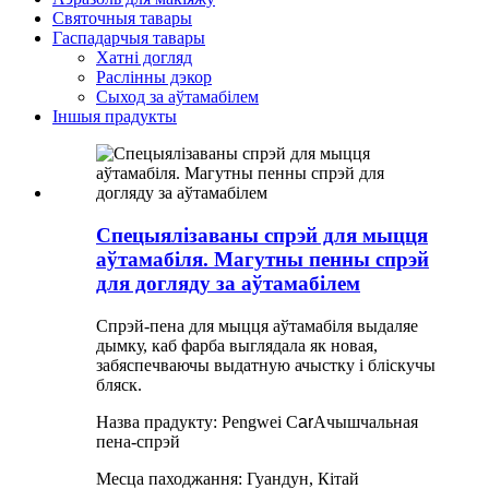
Святочныя тавары
Гаспадарчыя тавары
Хатні догляд
Раслінны дэкор
Сыход за аўтамабілем
Іншыя прадукты
Спецыялізаваны спрэй для мыцця
аўтамабіля. Магутны пенны спрэй
для догляду за аўтамабілем
Спрэй-пена для мыцця аўтамабіля выдаляе
дымку, каб фарба выглядала як новая,
забяспечваючы выдатную ачыстку і бліскучы
бляск.
Назва прадукту: Pengwei C
ar
Ачышчальная
пена-спрэй
Месца паходжання: Гуандун, Кітай