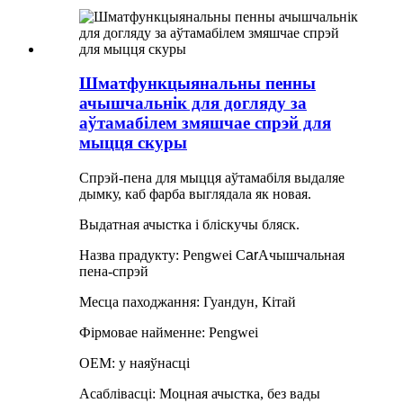
Шматфункцыянальны пенны
ачышчальнік для догляду за
аўтамабілем змяшчае спрэй для
мыцця скуры
Спрэй-пена для мыцця аўтамабіля выдаляе
дымку, каб фарба выглядала як новая.
Выдатная ачыстка і бліскучы бляск.
Назва прадукту: Pengwei C
ar
Ачышчальная
пена-спрэй
Месца паходжання: Гуандун, Кітай
Фірмовае найменне: Pengwei
OEM: у наяўнасці
Асаблівасці: Моцная ачыстка, без вады