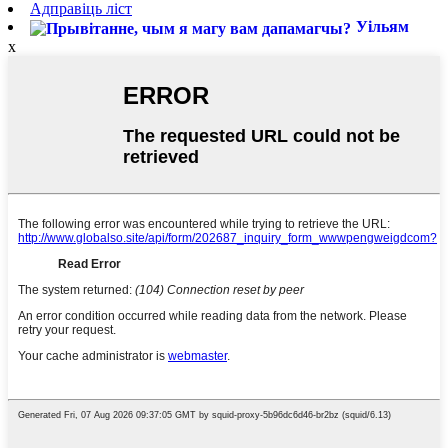
Адправіць ліст
Уільям
x