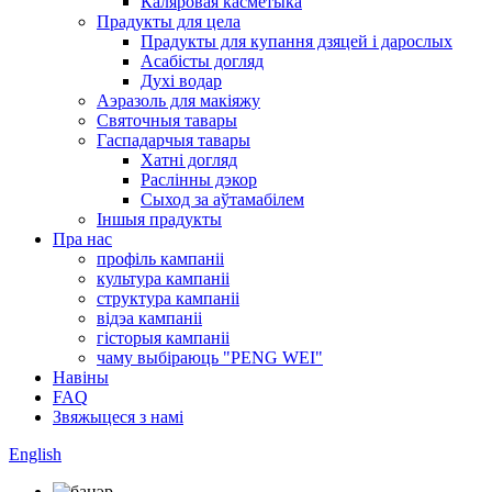
Каляровая касметыка
Прадукты для цела
Прадукты для купання дзяцей і дарослых
Асабісты догляд
Духі водар
Аэразоль для макіяжу
Святочныя тавары
Гаспадарчыя тавары
Хатні догляд
Раслінны дэкор
Сыход за аўтамабілем
Іншыя прадукты
Пра нас
профіль кампаніі
культура кампаніі
структура кампаніі
відэа кампаніі
гісторыя кампаніі
чаму выбіраюць "PENG WEI"
Навіны
FAQ
Звяжыцеся з намі
English