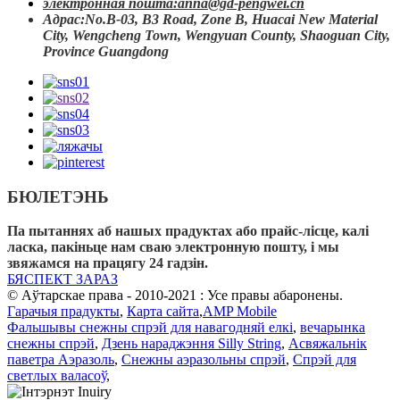
электронная пошта:
anna@gd-pengwei.cn
Адрас:
No.B-03, B3 Road, Zone B, Huacai New Material
City, Wengcheng Town, Wengyuan County, Shaoguan City,
Province Guangdong
БЮЛЕТЭНЬ
Па пытаннях аб нашых прадуктах або прайс-лісце, калі
ласка, пакіньце нам сваю электронную пошту, і мы
звяжамся на працягу 24 гадзін.
БЯСПЕКТ ЗАРАЗ
© Аўтарскае права - 2010-2021 : Усе правы абаронены.
Гарачыя прадукты
,
Карта сайта
,
AMP Mobile
Фальшывы снежны спрэй для навагодняй елкі
,
вечарынка
снежны спрэй
,
Дзень нараджэння Silly String
,
Асвяжальнік
паветра Аэразоль
,
Снежны аэразольны спрэй
,
Спрэй для
светлых валасоў
,