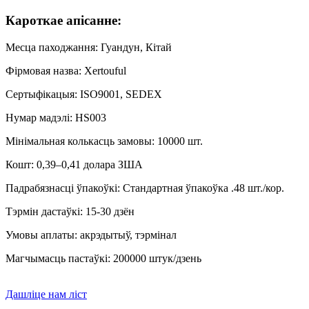
Кароткае апісанне:
Месца паходжання: Гуандун, Кітай
Фірмовая назва: Xertouful
Сертыфікацыя: ISO9001, SEDEX
Нумар мадэлі: HS003
Мінімальная колькасць замовы: 10000 шт.
Кошт: 0,39–0,41 долара ЗША
Падрабязнасці ўпакоўкі: Стандартная ўпакоўка .48 шт./кор.
Тэрмін дастаўкі: 15-30 дзён
Умовы аплаты: акрэдытыў, тэрмінал
Магчымасць пастаўкі: 200000 штук/дзень
Дашліце нам ліст