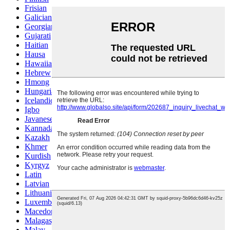
Frisian
Galician
Georgian
Gujarati
Haitian
Hausa
Hawaiian
Hebrew
Hmong
Hungarian
Icelandic
Igbo
Javanese
Kannada
Kazakh
Khmer
Kurdish
Kyrgyz
Latin
Latvian
Lithuanian
Luxembou..
Macedonian
Malagasy
Malay