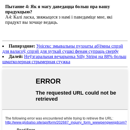
Пытанне 4: Як я магу даведацца больш пра вашу
прадукцыю?
A4: Калі ласка, звяжыцеся з намі і паведаміце мне, які
прадукт вы хочаце ведаць.
Папярэдняе:
Унісекс змывальны пухнаты аб'ёмны спрэй
для валасоў, спрэй для хуткай сушкі фенам супраць свербу
Далей:
Неўзгаральная вечарынка Silly String на 88% больш
шматколерная стрымерная стужка