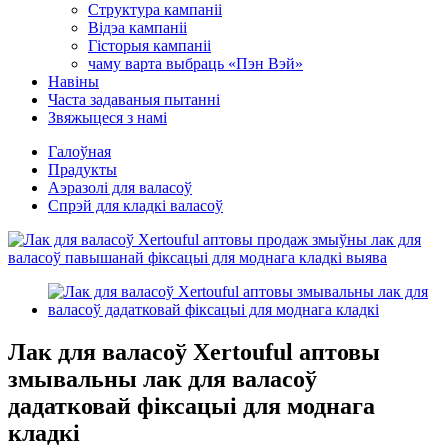
Структура кампаніі
Відэа кампаніі
Гісторыя кампаніі
чаму варта выбраць «Пэн Вэй»
Навіны
Часта задаваныя пытанні
Звяжыцеся з намі
Галоўная
Прадукты
Аэразолі для валасоў
Спрэй для кладкі валасоў
Лак для валасоў Xertouful аптовы
змывальны лак для валасоў
дадатковай фіксацыі для моднага
кладкі