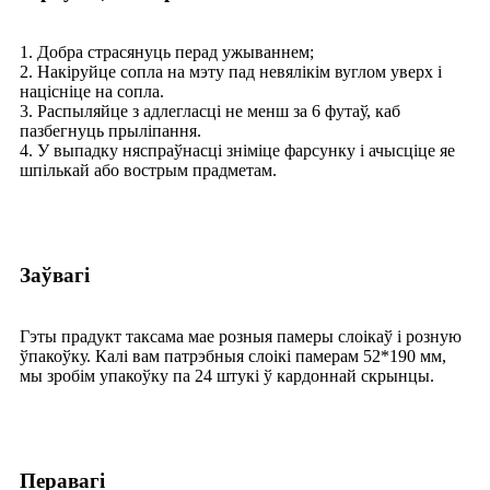
1. Добра страсянуць перад ужываннем;
2. Накіруйце сопла на мэту пад невялікім вуглом уверх і
націсніце на сопла.
3. Распыляйце з адлегласці не менш за 6 футаў, каб
пазбегнуць прыліпання.
4. У выпадку няспраўнасці зніміце фарсунку і ачысціце яе
шпількай або вострым прадметам.
Заўвагі
Гэты прадукт таксама мае розныя памеры слоікаў і розную
ўпакоўку. Калі вам патрэбныя слоікі памерам 52*190 мм,
мы зробім упакоўку па 24 штукі ў кардоннай скрынцы.
Перавагі