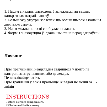
1. Паслуга налады дазволена ў залежнасці ад вашых
канкрэтных патрабаванняў.
2. Больш газу ўнутры забяспечыць больш шырокі і большы
дыяпазон стрэлу.
3. На ім можна нанесці свой уласны лагатып.
4. Формы знаходзяцца ў ідэальным стане перад адпраўкай.
Лячэнне
Пры праглынанні неадкладна звярніцеся ў цэнтр па
кантролі за атручваннямі або да лекара.
Не выклікайце ваніты.
Пры трапленні ў вочы прамыйце іх вадой не менш за 15
хвілін