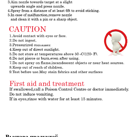
Выстава прадуктаў