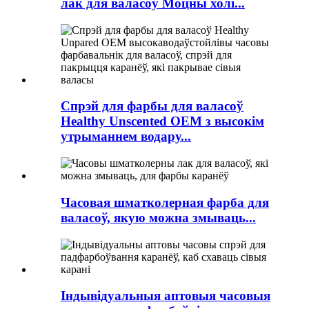
лак для валасоў Моцны холі...
Спрэй для фарбы для валасоў
Healthy Unscented OEM з высокім
утрыманнем водару...
Часовая шматколерная фарба для
валасоў, якую можна змываць...
Індывідуальныя аптовыя часовыя