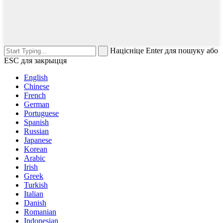
Націсніце Enter для пошуку або
ESC для закрыцця
English
Chinese
French
German
Portuguese
Spanish
Russian
Japanese
Korean
Arabic
Irish
Greek
Turkish
Italian
Danish
Romanian
Indonesian