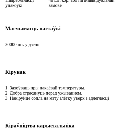
Падрабязнасці
48 шт./кор. або па індывідуальнай
ўпакоўкі
замове
Магчымасць пастаўкі
30000 шт. у дзень
Кірунак
1. Захоўваць пры пакаёвай тэмпературы.
2. Добра страсянуць перад ужываннем.
3. Накіруйце сопла на мэту злёгку ўверх з адлегласці
Кіраўніцтва карыстальніка