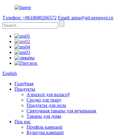
Тэлефон: +8618680266572
Email: anna@gd-pengwei.cn
English
Галоўная
Прадукты
Аэразолі для валасоў
Сродкі для твару
Прадукты для цела
Святочныя тавары для вечарынак
Тавары для дома
Пра нас
Профіль кампаніі
Культура кампаніі