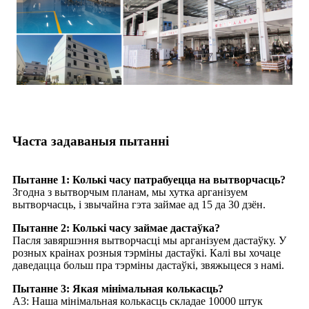
Часта задаваныя пытанні
Пытанне 1: Колькі часу патрабуецца на вытворчасць?
Згодна з вытворчым планам, мы хутка арганізуем
вытворчасць, і звычайна гэта займае ад 15 да 30 дзён.
Пытанне 2: Колькі часу займае дастаўка?
Пасля завяршэння вытворчасці мы арганізуем дастаўку. У
розных краінах розныя тэрміны дастаўкі. Калі вы хочаце
даведацца больш пра тэрміны дастаўкі, звяжыцеся з намі.
Пытанне 3: Якая мінімальная колькасць?
A3: Наша мінімальная колькасць складае 10000 штук