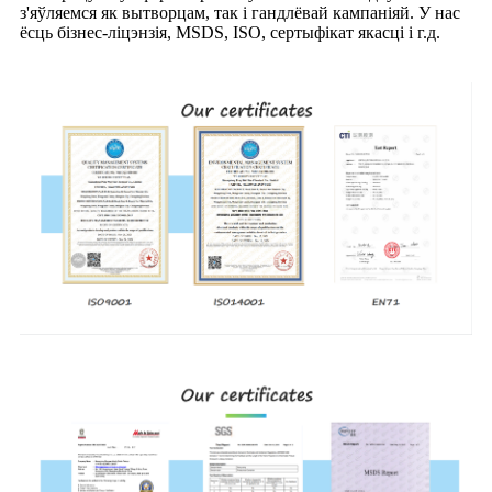
з'яўляемся як вытворцам, так і гандлёвай кампаніяй. У нас
ёсць бізнес-ліцэнзія, MSDS, ISO, сертыфікат якасці і г.д.