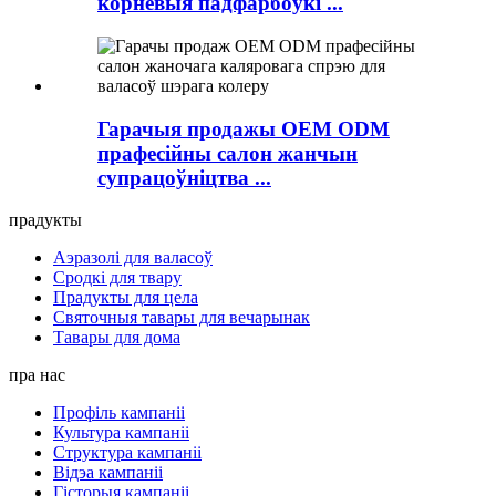
корневыя падфарбоўкі ...
Гарачыя продажы OEM ODM
прафесійны салон жанчын
супрацоўніцтва ...
прадукты
Аэразолі для валасоў
Сродкі для твару
Прадукты для цела
Святочныя тавары для вечарынак
Тавары для дома
пра нас
Профіль кампаніі
Культура кампаніі
Структура кампаніі
Відэа кампаніі
Гісторыя кампаніі