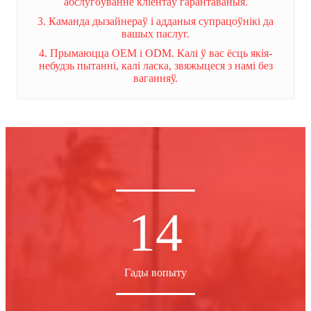
абслугоўванне кліентаў гарантаваныя.
3. Каманда дызайнераў і адданыя супрацоўнікі да
вашых паслуг.
4. Прымаюцца OEM і ODM. Калі ў вас ёсць якія-
небудзь пытанні, калі ласка, звяжыцеся з намі без
ваганняў.
14
Гады вопыту