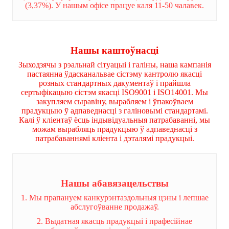
(3,37%). У нашым офісе працуе каля 11-50 чалавек.
Нашы каштоўнасці
Зыходзячы з рэальнай сітуацыі і галіны, наша кампанія
пастаянна ўдасканальвае сістэму кантролю якасці
розных стандартных дакументаў і прайшла
сертыфікацыю сістэм якасці ISO9001 і ISO14001. Мы
закупляем сыравіну, вырабляем і ўпакоўваем
прадукцыю ў адпаведнасці з галіновымі стандартамі.
Калі ў кліентаў ёсць індывідуальныя патрабаванні, мы
можам вырабляць прадукцыю ў адпаведнасці з
патрабаваннямі кліента і дэталямі прадукцыі.
Нашы абавязацельствы
1. Мы прапануем канкурэнтаздольныя цэны і лепшае
абслугоўванне продажаў.
2. Выдатная якасць прадукцыі і прафесійнае