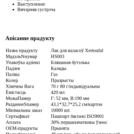
Выступленне
Вячэрняя сустрэча
Апісанне прадукту
Назва прадукту
Лак для валасоў Xertouful
Мадэль
N
нумар
HS003
Упакоўка адзінкі
Бляшаная бутэлька
Падзея
Каляды
Паліва
Газ
Колер
Празрысты
Хімічны
Вага
70 г 80 г/індывідуальны
Ёмістасць
420 мл
Можа
Памер
Г: 52 мм, В:
190 мм
P
кіданне
S
памер
43,1*32,7*25,2 см/картон
Мінімальны заказ
10000 шт.
Сертыфікат
Пашпарт бяспекі ISO9001
Аплата
30% першапачатковы ўзнос
OEM-прадукты
Прынята