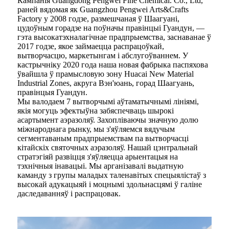
Кампанія Guangdong Pengwei Fine Chemical. Co., Ltd,
раней вядомая як Guangzhou Pengwei Arts&Crafts
Factory у 2008 годзе, размешчаная ў Шаагуані,
цудоўным горадзе на поўначы правінцыі Гуандун, —
гэта высокатэхналагічнае прадпрыемства, заснаванае ў
2017 годзе, якое займаецца распрацоўкай,
вытворчасцю, маркетынгам і абслугоўваннем. У
кастрычніку 2020 года наша новая фабрыка паспяхова
ўвайшла ў прамысловую зону Huacai New Material
Industrial Zones, акруга Вэн'юань, горад Шаагуань,
правінцыя Гуандун.
Мы валодаем 7 вытворчымі аўтаматычнымі лініямі,
якія могуць эфектыўна забяспечваць шырокі
асартымент аэразоляў. Захопліваючы значную долю
міжнароднага рынку, мы з'яўляемся вядучым
сегментаваным прадпрыемствам па вытворчасці
кітайскіх святочных аэразоляў. Нашай цэнтральнай
стратэгіяй развіцця з'яўляецца арыентацыя на
тэхнічныя інавацыі. Мы арганізавалі выдатную
каманду з групы маладых таленавітых спецыялістаў з
высокай адукацыяй і моцнымі здольнасцямі ў галіне
даследаванняў і распрацовак.