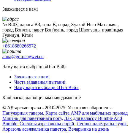
Звяжыцеся з намі
№ B-03, дарога B3, зона B, горад Хуакай Нью Матэрыял,
горад Вэнчэн, павет Вэн'юань, горад Шаогуань, правінцыя
Гуандун, Кітай
+8618680266572
anna@gd-pengwei.cn
Чаму варта выбраць «Пэн Вэй»
Звяжыцеся з намі
Часта задаваныя пытанні
Чаму варта выбраць «Пэн Вэй»
Калі ласка, дашліце нам паведамленне
© Аўтарскае права - 2010-2025: Усе правы абаронены.
Папулярныя тавары
,
Карта сайта
,
AMP для мабільных прылад
Мішэнь для паветранага рогу
,
Лак для валасоў Bumble And
Bumble
,
Снежны аэразольны спрэй
,
Лепшы паветраны гудок
,
Аэразоль асвяжальніка паветра
,
Вечарынка на дзень