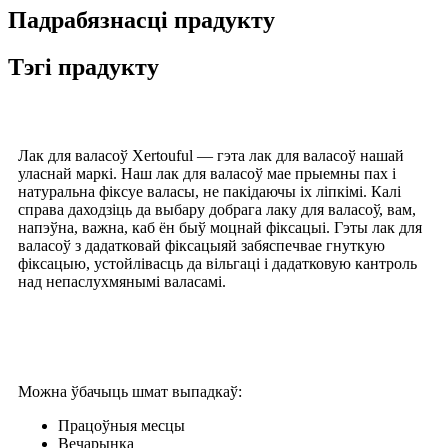
Падрабязнасці прадукту
Тэгі прадукту
Лак для валасоў Xertouful — гэта лак для валасоў нашай
уласнай маркі. Наш лак для валасоў мае прыемны пах і
натуральна фіксуе валасы, не пакідаючы іх ліпкімі. Калі
справа даходзіць да выбару добрага лаку для валасоў, вам,
напэўна, важна, каб ён быў моцнай фіксацыі. Гэты лак для
валасоў з дадатковай фіксацыяй забяспечвае гнуткую
фіксацыю, устойлівасць да вільгаці і дадатковую кантроль
над непаслухмянымі валасамі.
Можна ўбачыць шмат выпадкаў:
Працоўныя месцы
Вечарынка