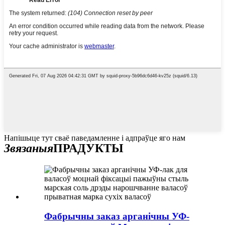
Напішыце тут сваё паведамленне і адпраўце яго нам
Звязаныя
ПРАДУКТЫ
Фабрычны заказ арганічны УФ-