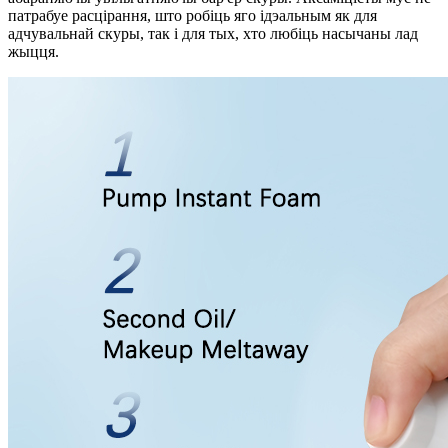
патрабуе расцірання, што робіць яго ідэальным як для
адчувальнай скуры, так і для тых, хто любіць насычаны лад
жыцця.