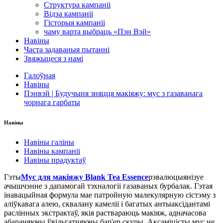
Структура кампаніі
Відэа кампаніі
Гісторыя кампаніі
чаму варта выбраць «Пэн Вэй»
Навіны
Часта задаваныя пытанні
Звяжыцеся з намі
Галоўная
Навіны
Пэнвэй | Будучыня зняцця макіяжу: мус з газаванага
чорнага гарбаты
Навіны
Навіны галіны
Навіны кампаніі
Навіны прадуктаў
Гэты
Мус для макіяжу Blank Tea Essence
рэвалюцыянізуе
ачышчэнне з дапамогай тэхналогіі газаваных бурбалак. Гэтая
інавацыйная формула мае патройную малекулярную сістэму з
аліўкавага алею, сквалану камеліі і багатых антыаксідантамі
раслінных экстрактаў, якія раствараюць макіяж, адначасова
абараняючы ўвільгатняючы бар'ер скуры. Аксаміцісты мус не