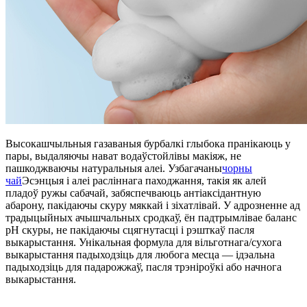
Высокашчыльныя газаваныя бурбалкі глыбока пранікаюць у
пары, выдаляючы нават водаўстойлівы макіяж, не
пашкоджваючы натуральныя алеі. Узбагачаны
чорны
чай
Эсэнцыя і алеі расліннага паходжання, такія як алей
пладоў ружы сабачай, забяспечваюць антіаксідантную
абарону, пакідаючы скуру мяккай і зіхатлівай. У адрозненне ад
традыцыйных ачышчальных сродкаў, ён падтрымлівае баланс
pH скуры, не пакідаючы сцягнутасці і рэшткаў пасля
выкарыстання. Унікальная формула для вільготнага/сухога
выкарыстання падыходзіць для любога месца — ідэальна
падыходзіць для падарожжаў, пасля трэніроўкі або начнога
выкарыстання.