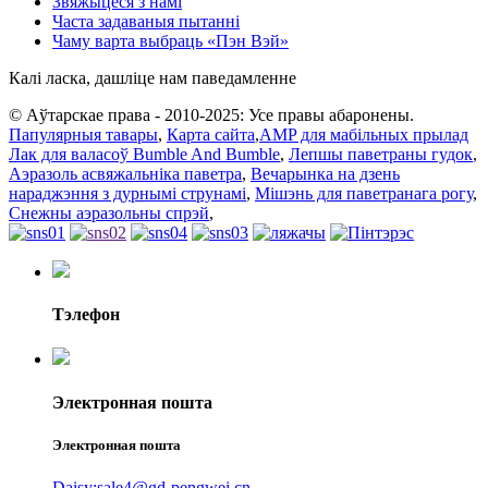
Звяжыцеся з намі
Часта задаваныя пытанні
Чаму варта выбраць «Пэн Вэй»
Калі ласка, дашліце нам паведамленне
© Аўтарскае права - 2010-2025: Усе правы абаронены.
Папулярныя тавары
,
Карта сайта
,
AMP для мабільных прылад
Лак для валасоў Bumble And Bumble
,
Лепшы паветраны гудок
,
Аэразоль асвяжальніка паветра
,
Вечарынка на дзень
нараджэння з дурнымі струнамі
,
Мішэнь для паветранага рогу
,
Снежны аэразольны спрэй
,
Тэлефон
Электронная пошта
Электронная пошта
Daisy:sale4@gd-pengwei.cn