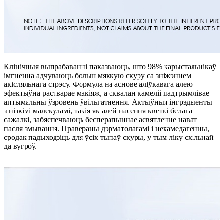
Клінічныя выпрабаванні паказваюць, што 98% карыстальнікаў
імгненна адчуваюць больш мяккую скуру са зніжэннем
акісляльнага стрэсу. Формула на аснове аліўкавага алею
эфектыўна растварае макіяж, а сквалан камеліі падтрымлівае
аптымальны ўзровень ўвільгатнення. Актыўныя інгрэдыенты
з нізкімі малекуламі, такія як алей насення кветкі белага
сажалкі, забяспечваюць бесперапыннае асвятленне нават
пасля змывання. Правераны дэрматолагамі і некамедагенны,
сродак падыходзіць для ўсіх тыпаў скуры, у тым ліку схільнай
да вугроў.