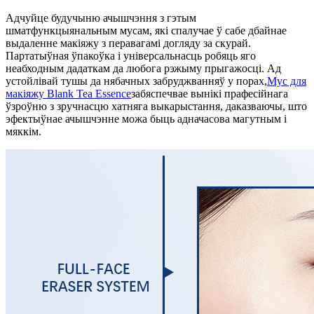
Адчуйце будучыню ачышчэння з гэтым
шматфункцыянальным мусам, які спалучае ў сабе дбайнае
выдаленне макіяжу з перавагамі догляду за скурай.
Партатыўная ўпакоўка і універсальнасць робяць яго
неабходным дадаткам да любога рэжыму прыгажосці. Ад
устойлівай тушы да нябачных забруджванняў у порах,
Мус для
макіяжу Blank Tea Essence
забяспечвае вынікі прафесійнага
ўзроўню з зручнасцю хатняга выкарыстання, даказваючы, што
эфектыўнае ачышчэнне можа быць адначасова магутным і
мяккім.