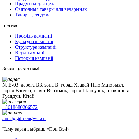
Прадукты для цела
Святочныя тавары для вечарынак
Тавары для дома
пра нас
Профіль кампаніі
Культура кампаніі
Структура кампаніі
Відэа кампаніі
Гісторыя кампаніі
Звяжыцеся з намі
№ B-03, дарога B3, зона B, горад Хуакай Нью Матэрыял,
горад Вэнчэн, павет Вэн'юань, горад Шаогуань, правінцыя
Гуандун, Кітай
+8618680266572
anna@gd-pengwei.cn
Чаму варта выбраць «Пэн Вэй»