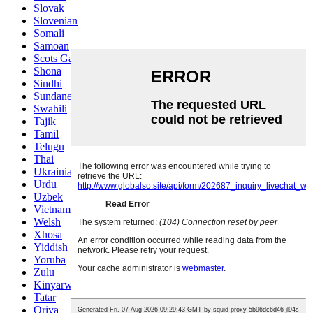
Slovak
Slovenian
Somali
Samoan
Scots Gaelic
Shona
Sindhi
Sundanese
Swahili
Tajik
Tamil
Telugu
Thai
Ukrainian
Urdu
Uzbek
Vietnamese
Welsh
Xhosa
Yiddish
Yoruba
Zulu
Kinyarwanda
Tatar
Oriya