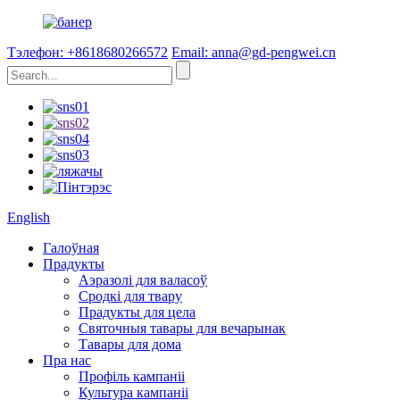
Тэлефон: +8618680266572
Email: anna@gd-pengwei.cn
English
Галоўная
Прадукты
Аэразолі для валасоў
Сродкі для твару
Прадукты для цела
Святочныя тавары для вечарынак
Тавары для дома
Пра нас
Профіль кампаніі
Культура кампаніі