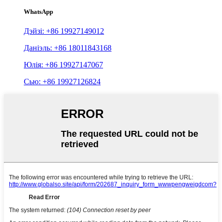
WhatsApp
Дэйзі: +86 19927149012
Даніэль: +86 18011843168
Юлія: +86 19927147067
Сью: +86 19927126824