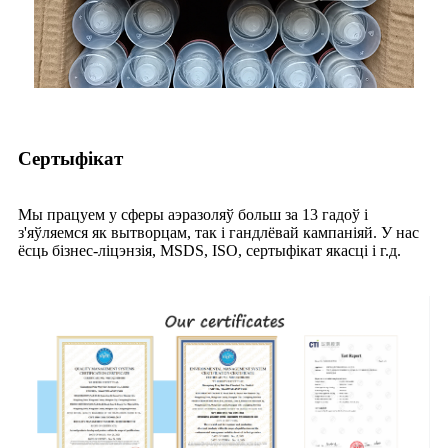
Сертыфікат
Мы працуем у сферы аэразоляў больш за 13 гадоў і
з'яўляемся як вытворцам, так і гандлёвай кампаніяй. У нас
ёсць бізнес-ліцэнзія, MSDS, ISO, сертыфікат якасці і г.д.