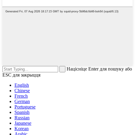
Націсніце Enter для пошуку або
ESC для закрыцця
English
Chinese
French
German
Portuguese
Spanish
Russian
Japanese
Korean
Arabic