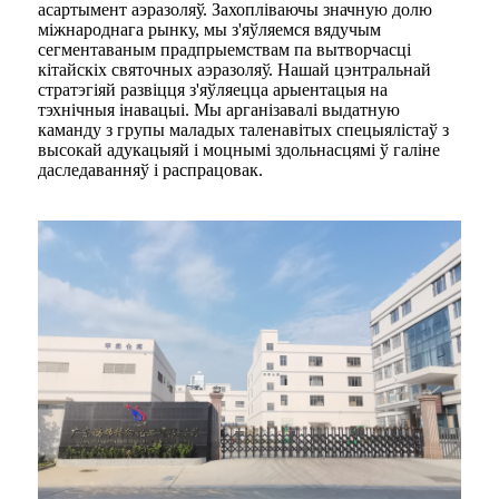
асартымент аэразоляў. Захопліваючы значную долю
міжнароднага рынку, мы з'яўляемся вядучым
сегментаваным прадпрыемствам па вытворчасці
кітайскіх святочных аэразоляў. Нашай цэнтральнай
стратэгіяй развіцця з'яўляецца арыентацыя на
тэхнічныя інавацыі. Мы арганізавалі выдатную
каманду з групы маладых таленавітых спецыялістаў з
высокай адукацыяй і моцнымі здольнасцямі ў галіне
даследаванняў і распрацовак.