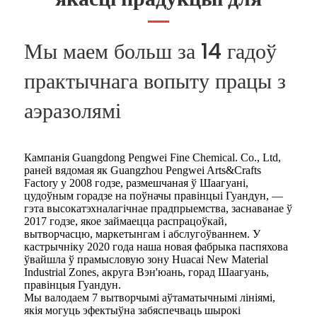
Мы маем больш за 14 гадоў
практычнага вопыту працы з
аэразолямі
Кампанія Guangdong Pengwei Fine Chemical. Co., Ltd,
раней вядомая як Guangzhou Pengwei Arts&Crafts
Factory у 2008 годзе, размешчаная ў Шаагуані,
цудоўным горадзе на поўначы правінцыі Гуандун, —
гэта высокатэхналагічнае прадпрыемства, заснаванае ў
2017 годзе, якое займаецца распрацоўкай,
вытворчасцю, маркетынгам і абслугоўваннем. У
кастрычніку 2020 года наша новая фабрыка паспяхова
ўвайшла ў прамысловую зону Huacai New Material
Industrial Zones, акруга Вэн'юань, горад Шаагуань,
правінцыя Гуандун.
Мы валодаем 7 вытворчымі аўтаматычнымі лініямі,
якія могуць эфектыўна забяспечваць шырокі