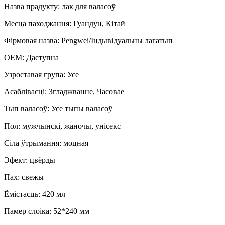
Назва прадукту: лак для валасоў
Месца паходжання: Гуандун, Кітай
Фірмовая назва: Pengwei/Індывідуальны лагатып
OEM: Даступна
Узроставая група: Усе
Асаблівасці: Згладжванне, Часовае
Тып валасоў: Усе тыпы валасоў
Пол: мужчынскі, жаночы, унісекс
Сіла ўтрымання: моцная
Эфект: цвёрды
Пах: свежы
Ёмістасць: 420 мл
Памер слоіка: 52*240 мм