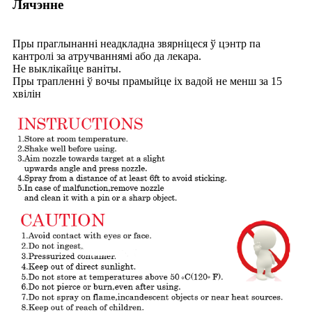
Лячэнне
Пры праглынанні неадкладна звярніцеся ў цэнтр па
кантролі за атручваннямі або да лекара.
Не выклікайце ваніты.
Пры трапленні ў вочы прамыйце іх вадой не менш за 15
хвілін