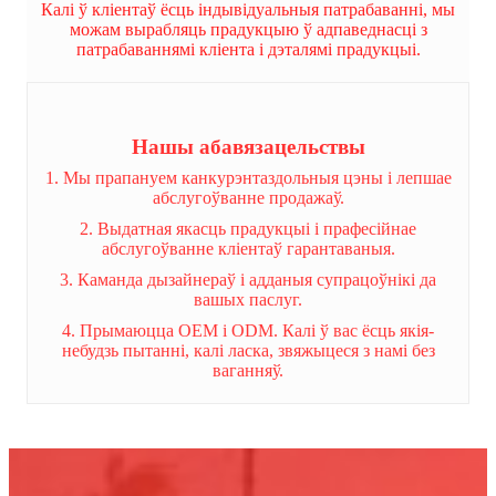
Калі ў кліентаў ёсць індывідуальныя патрабаванні, мы
можам вырабляць прадукцыю ў адпаведнасці з
патрабаваннямі кліента і дэталямі прадукцыі.
Нашы абавязацельствы
1. Мы прапануем канкурэнтаздольныя цэны і лепшае
абслугоўванне продажаў.
2. Выдатная якасць прадукцыі і прафесійнае
абслугоўванне кліентаў гарантаваныя.
3. Каманда дызайнераў і адданыя супрацоўнікі да
вашых паслуг.
4. Прымаюцца OEM і ODM. Калі ў вас ёсць якія-
небудзь пытанні, калі ласка, звяжыцеся з намі без
ваганняў.