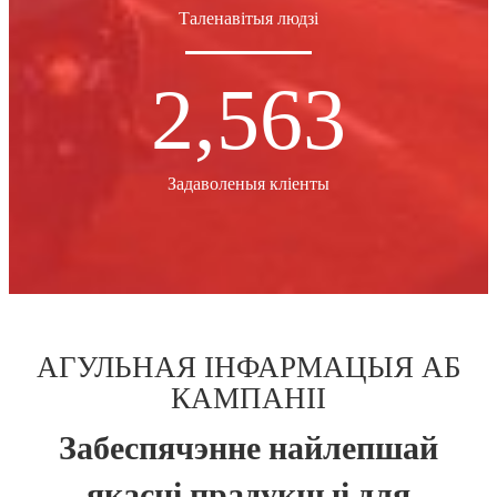
Таленавітыя людзі
2,563
Задаволеныя кліенты
АГУЛЬНАЯ ІНФАРМАЦЫЯ АБ
КАМПАНІІ
Забеспячэнне найлепшай
якасці прадукцыі для