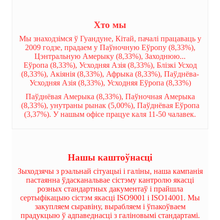
Хто мы
Мы знаходзімся ў Гуандуне, Кітай, пачалі працаваць у
2009 годзе, прадаем у Паўночную Еўропу (8,33%),
Цэнтральную Амерыку (8,33%), Заходнюю...
Еўропа (8,33%), Усходняя Азія (8,33%), Блізкі Усход
(8,33%), Акіянія (8,33%), Афрыка (8,33%), Паўднёва-
Усходняя Азія (8,33%), Усходняя Еўропа (8,33%)
Паўднёвая Амерыка (8,33%), Паўночная Амерыка
(8,33%), унутраны рынак (5,00%), Паўднёвая Еўропа
(3,37%). У нашым офісе працуе каля 11-50 чалавек.
Нашы каштоўнасці
Зыходзячы з рэальнай сітуацыі і галіны, наша кампанія
пастаянна ўдасканальвае сістэму кантролю якасці
розных стандартных дакументаў і прайшла
сертыфікацыю сістэм якасці ISO9001 і ISO14001. Мы
закупляем сыравіну, вырабляем і ўпакоўваем
прадукцыю ў адпаведнасці з галіновымі стандартамі.