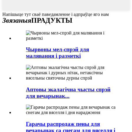
Напішыце тут сваё паведамленне і адпраўце яго нам
Звязаныя
ПРАДУКТЫ
Чырвоны мел-спрэй для
малявання і разметкі
Аптовы экалагічна чысты спрэй
для вечарынак...
Гарачы распродаж пены для
вечарынак са снегам для вяселля і