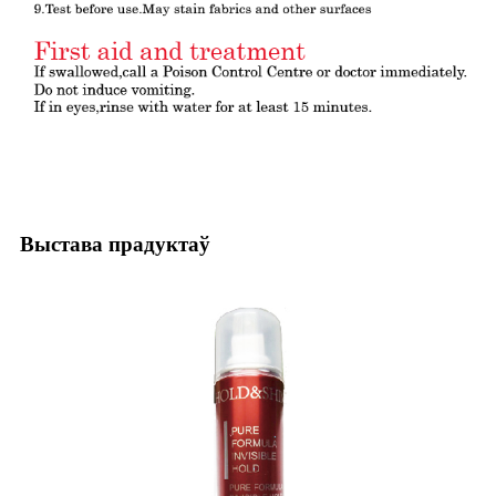
Выстава прадуктаў