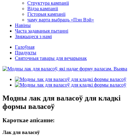
Структура кампаніі
Відэа кампаніі
Гісторыя кампаніі
чаму варта выбраць «Пэн Вэй»
Навіны
Часта задаваныя пытанні
Звяжыцеся з намі
Галоўная
Прадукты
Святочныя тавары для вечарынак
Модны лак для валасоў для кладкі
формы валасоў
Кароткае апісанне:
Лак для валасоў