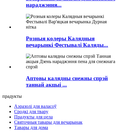
нараджэння...
Розныя колеры Калядныя
вечарынкі Фестывалі Каляды...
Аптовы калядны снежны спрэй
таннай акцыі ...
прадукты
Аэразолі для валасоў
Сродкі для твару
Прадукты для цела
Святочныя тавары для вечарынак
Тавары для дома