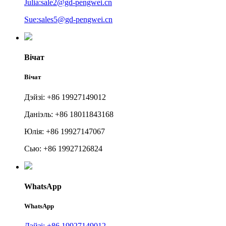
Julia:sale2@gd-pengwei.cn
Sue:sales5@gd-pengwei.cn
Вічат
Вічат
Дэйзі: +86 19927149012
Даніэль: +86 18011843168
Юлія: +86 19927147067
Сью: +86 19927126824
WhatsApp
WhatsApp
Дэйзі: +86 19927149012