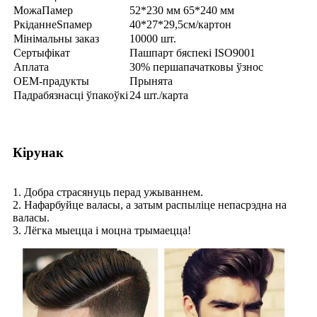
Можа
Памер
52*230 мм 65*240 мм
P
кіданне
S
памер
40*27*29,5
см/картон
Мінімальны заказ
10000 шт.
Сертыфікат
Пашпарт бяспекі ISO9001
Аплата
30% першапачатковы ўзнос
OEM-прадукты
Прынята
Падрабязнасці ўпакоўкі
24 шт./карта
Кірунак
1. Добра страсянуць перад ужываннем.
2. Нафарбуйце валасы, а затым распыліце непасрэдна на
валасы.
3. Лёгка мыецца і моцна трымаецца!