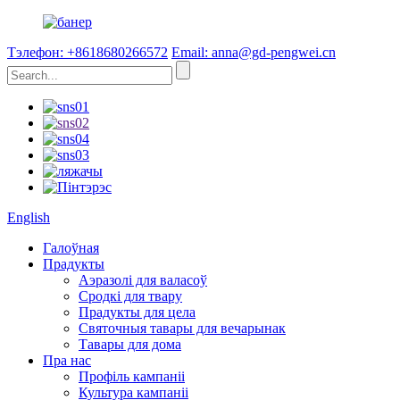
Тэлефон: +8618680266572
Email: anna@gd-pengwei.cn
English
Галоўная
Прадукты
Аэразолі для валасоў
Сродкі для твару
Прадукты для цела
Святочныя тавары для вечарынак
Тавары для дома
Пра нас
Профіль кампаніі
Культура кампаніі