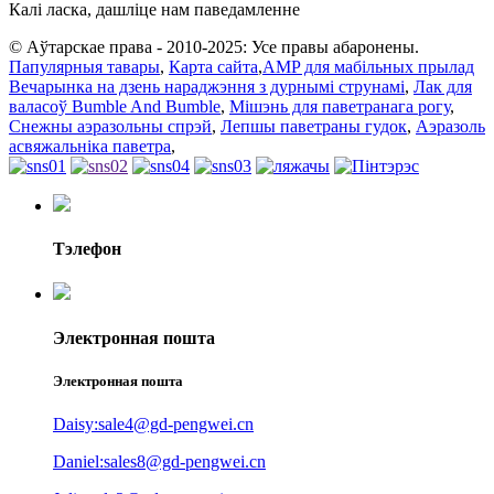
Калі ласка, дашліце нам паведамленне
© Аўтарскае права - 2010-2025: Усе правы абаронены.
Папулярныя тавары
,
Карта сайта
,
AMP для мабільных прылад
Вечарынка на дзень нараджэння з дурнымі струнамі
,
Лак для
валасоў Bumble And Bumble
,
Мішэнь для паветранага рогу
,
Снежны аэразольны спрэй
,
Лепшы паветраны гудок
,
Аэразоль
асвяжальніка паветра
,
Тэлефон
Электронная пошта
Электронная пошта
Daisy:sale4@gd-pengwei.cn
Daniel:sales8@gd-pengwei.cn