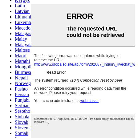
Kyrgyz
Latin
Latvian
Lithuanian
Luxembou..
Macedonian
Malagasy
Malay
Malayalam
Maltese
Maori
Marathi
Mongolian
Burmese
Nepali
Norwegian
Pashto
Persian
Punjabi
Serbian
Sesotho
Sinhala
Slovak
Slovenian
Somali