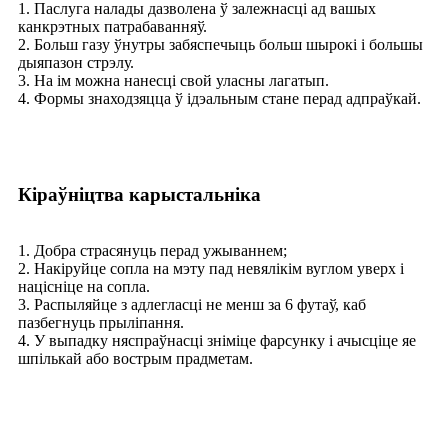
1. Паслуга налады дазволена ў залежнасці ад вашых
канкрэтных патрабаванняў.
2. Больш газу ўнутры забяспечыць больш шырокі і большы
дыяпазон стрэлу.
3. На ім можна нанесці свой уласны лагатып.
4. Формы знаходзяцца ў ідэальным стане перад адпраўкай.
Кіраўніцтва карыстальніка
1. Добра страсянуць перад ужываннем;
2. Накіруйце сопла на мэту пад невялікім вуглом уверх і
націсніце на сопла.
3. Распыляйце з адлегласці не менш за 6 футаў, каб
пазбегнуць прыліпання.
4. У выпадку няспраўнасці зніміце фарсунку і ачысціце яе
шпількай або вострым прадметам.