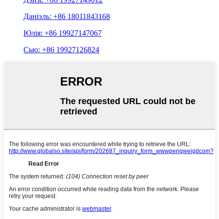
Даніэль: +86 18011843168
Юлія: +86 19927147067
Сью: +86 19927126824