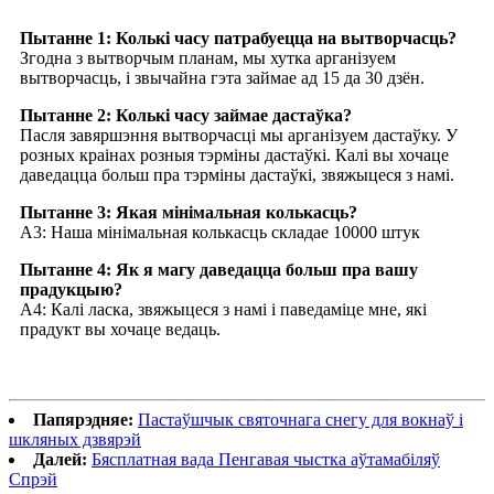
Пытанне 1: Колькі часу патрабуецца на вытворчасць?
Згодна з вытворчым планам, мы хутка арганізуем
вытворчасць, і звычайна гэта займае ад 15 да 30 дзён.
Пытанне 2: Колькі часу займае дастаўка?
Пасля завяршэння вытворчасці мы арганізуем дастаўку. У
розных краінах розныя тэрміны дастаўкі. Калі вы хочаце
даведацца больш пра тэрміны дастаўкі, звяжыцеся з намі.
Пытанне 3: Якая мінімальная колькасць?
A3: Наша мінімальная колькасць складае 10000 штук
Пытанне 4: Як я магу даведацца больш пра вашу
прадукцыю?
A4: Калі ласка, звяжыцеся з намі і паведаміце мне, які
прадукт вы хочаце ведаць.
Папярэдняе:
Пастаўшчык святочнага снегу для вокнаў і
шкляных дзвярэй
Далей:
Бясплатная вада Пенгавая чыстка аўтамабіляў
Спрэй