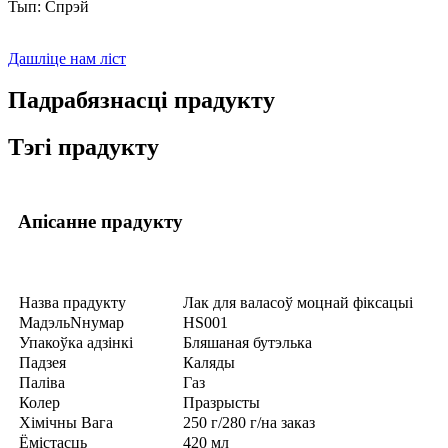
Тып: Спрэй
Дашліце нам ліст
Падрабязнасці прадукту
Тэгі прадукту
Апісанне прадукту
Назва прадукту
Лак для валасоў моцнай фіксацыі
Мадэль
N
нумар
HS001
Упакоўка адзінкі
Бляшаная бутэлька
Падзея
Каляды
Паліва
Газ
Колер
Празрысты
Хімічны
Вага
250 г/280 г/на заказ
Ёмістасць
420 мл