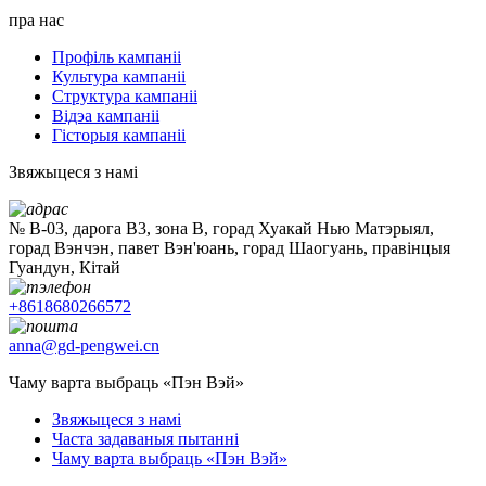
пра нас
Профіль кампаніі
Культура кампаніі
Структура кампаніі
Відэа кампаніі
Гісторыя кампаніі
Звяжыцеся з намі
№ B-03, дарога B3, зона B, горад Хуакай Нью Матэрыял,
горад Вэнчэн, павет Вэн'юань, горад Шаогуань, правінцыя
Гуандун, Кітай
+8618680266572
anna@gd-pengwei.cn
Чаму варта выбраць «Пэн Вэй»
Звяжыцеся з намі
Часта задаваныя пытанні
Чаму варта выбраць «Пэн Вэй»