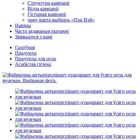
Структура кампаніі
Відэа кампаніі
Гісторыя кампаніі
чаму варта выбраць «Пэн Вэй»
Навіны
Часта задаваныя пытанні
Звяжыцеся з намі
Галоўная
Прадукты
Прадукты для цела
Асабістая гігіена