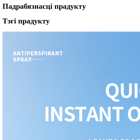
Падрабязнасці прадукту
Тэгі прадукту