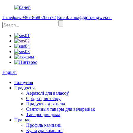
Тэлефон: +8618680266572
Email: anna@gd-pengwei.cn
English
Галоўная
Прадукты
Аэразолі для валасоў
Сродкі для твару
Прадукты для цела
Святочныя тавары для вечарынак
Тавары для дома
Пра нас
Профіль кампаніі
Культура кампаніі