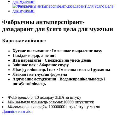
Фабрычны антыперспірант-
дэзадарант для ўсяго цела для мужчын
Кароткае апісанне:
Хуткае высыханне · Імгненнае выдаленне паху
Пакідае водар, а не пот
Два варыянты · Свежасць на ўвесь дзень
Знішчае пах · Абараняе скуру
Ліквідуе ліпкасць і пах · Імгненна свежы і духмяны
Лёгкая і не тлустая формула
Адчуванне астуджэння · Воданепранікальнасць і
потаўстойлівасць
ФОБ цана:
0,5–10 долараў ЗША за штуку
Мінімальная колькасць замовы:
10000 штук/штук
Магчымасць пастаўкі:
10000000 штук/штук у месяц
Дашліце нам ліст