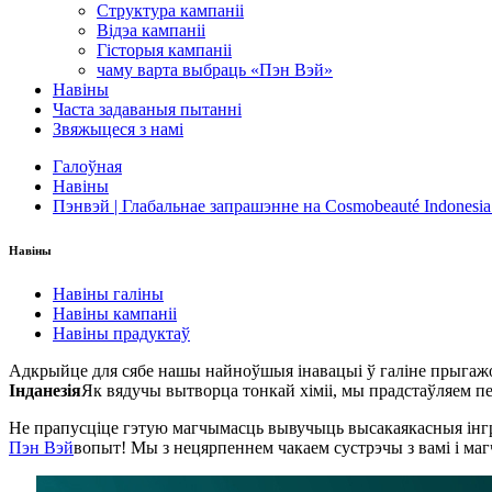
Структура кампаніі
Відэа кампаніі
Гісторыя кампаніі
чаму варта выбраць «Пэн Вэй»
Навіны
Часта задаваныя пытанні
Звяжыцеся з намі
Галоўная
Навіны
Пэнвэй | Глабальнае запрашэнне на Cosmobeauté Indonesia
Навіны
Навіны галіны
Навіны кампаніі
Навіны прадуктаў
Адкрыйце для сябе нашы найноўшыя інавацыі ў галіне прыгажо
Інданезія
Як вядучы вытворца тонкай хіміі, мы прадстаўляем п
Не прапусціце гэтую магчымасць вывучыць высакаякасныя інгрэ
Пэн Вэй
вопыт! Мы з нецярпеннем чакаем сустрэчы з вамі і маг