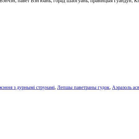
 Вэнчэн, павет Вэн'юань, горад Шаогуань, правінцыя Гуандун, Кі
жэння з дурнымі струнамі
,
Лепшы паветраны гудок
,
Аэразоль ас