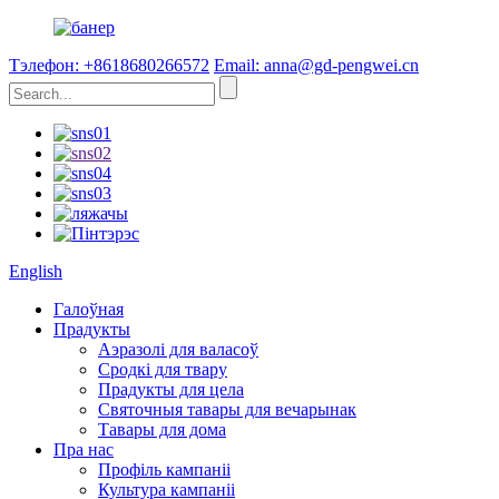
Тэлефон: +8618680266572
Email: anna@gd-pengwei.cn
English
Галоўная
Прадукты
Аэразолі для валасоў
Сродкі для твару
Прадукты для цела
Святочныя тавары для вечарынак
Тавары для дома
Пра нас
Профіль кампаніі
Культура кампаніі