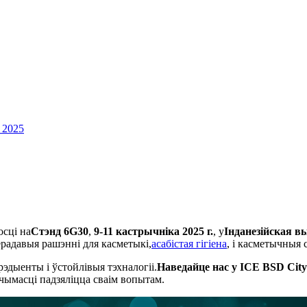
 2025
сці на
Стэнд 6G30
,
9-11 кастрычніка 2025 г.
, у
Інданезійская в
ерадавыя рашэнні для касметыкі,
асабістая гігіена
, і касметычныя 
дыенты і ўстойлівыя тэхналогіі.
Наведайце нас у ICE BSD City
чымасці падзяліцца сваім вопытам.