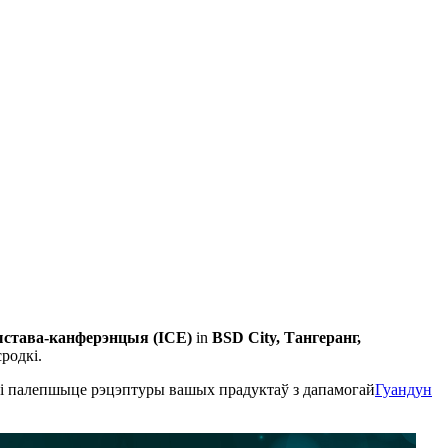
ыстава-канферэнцыя (ICE)
in
BSD City, Тангеранг,
сродкі.
і палепшыце рэцэптуры вашых прадуктаў з дапамогай
Гуандун