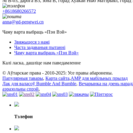
№ B-03, дарога B3, зона B, горад Хуакай Нью Матэрыял, горад
+8618680266572
anna@gd-pengwei.cn
Чаму варта выбраць «Пэн Вэй»
Звяжыцеся з намі
Часта задаваныя пытанні
Чаму варта выбраць «Пэн Вэй»
Калі ласка, дашліце нам паведамленне
© Аўтарскае права - 2010-2025: Усе правы абаронены.
Папулярныя тавары
,
Карта сайта
,
AMP для мабільных прылад
Лак для валасоў Bumble And Bumble
,
Вечарынка на дзень нарад
аэразольны спрэй
,
Тэлефон