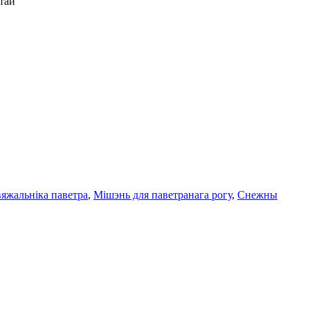
тай
вяжальніка паветра
,
Мішэнь для паветранага рогу
,
Снежны