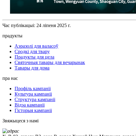
Час публікацыі: 24 ліпеня 2025 г.
прадукты
Аэразолі для валасоў
Сродкі для твару
Прадукты для цела
Святочныя тавары для вечарынак
Тавары для дома
пра нас
Профіль кампаніі
Культура кампаніі
Структура кампаніі
Відэа кампаніі
Гісторыя кампаніі
Звяжыцеся з намі